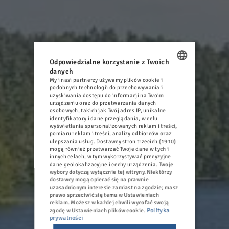
Odpowiedzialne korzystanie z Twoich
danych
My i nasi partnerzy używamy plików cookie i
POLISH
podobnych technologii do przechowywania i
uzyskiwania dostępu do informacji na Twoim
ENGLISH
urządzeniu oraz do przetwarzania danych
osobowych, takich jak Twój adres IP, unikalne
GERMAN
identyfikatory i dane przeglądania, w celu
wyświetlania spersonalizowanych reklam i treści,
pomiaru reklam i treści, analizy odbiorców oraz
CZECH
ulepszania usług.
Dostawcy stron trzecich (1910)
mogą również przetwarzać Twoje dane w tych i
innych celach, w tym wykorzystywać precyzyjne
dane geolokalizacyjne i cechy urządzenia. Twoje
wybory dotyczą wyłącznie tej witryny. Niektórzy
dostawcy mogą opierać się na prawnie
uzasadnionym interesie zamiast na zgodzie; masz
prawo sprzeciwić się temu w
Ustawieniach
reklam
. Możesz w każdej chwili wycofać swoją
Polityka
zgodę w
Ustawieniach plików cookie
.
prywatności