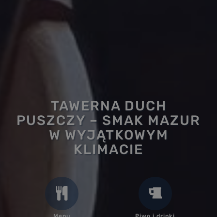
TAWERNA DUCH
PUSZCZY – SMAK MAZUR
W WYJĄTKOWYM
KLIMACIE
Menu
Piwo i drinki