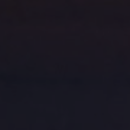
PRZYSTAŃ
PORT JACHTOWY
WYPOŻYCZALNIA
SPRZĘTU WODNEGO
TAWERNA DUCH PUSZCZY
MENU I ORGANIZACJA IMPREZ
DLA RODZIN
WYPOCZYNEK Z DZIEĆMI
DLA BIZNESU
EVENTY I SPOTKANIA FIRMOWE
DLA SZKÓŁ
KOLONIE I OBOZY