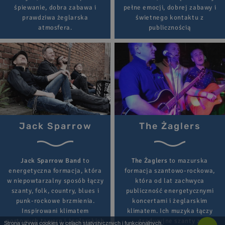
śpiewanie, dobra zabawa i
pełne emocji, dobrej zabawy i
prawdziwa żeglarska
świetnego kontaktu z
atmosfera.
publicznością
Jack Sparrow
The Żaglers
Jack Sparrow Band
to
The Żaglers
to mazurska
energetyczna formacja, która
formacja szantowo-rockowa,
w niepowtarzalny sposób łączy
która od lat zachwyca
szanty, folk, country, blues i
publiczność energetycznymi
punk-rockowe brzmienia.
koncertami i żeglarskim
Inspirowani klimatem
klimatem. Ich muzyka łączy
portowych tawern i żeglarskich
tradycyjne szanty z
Strona używa cookies w celach statystycznych i funkcjonalnych.