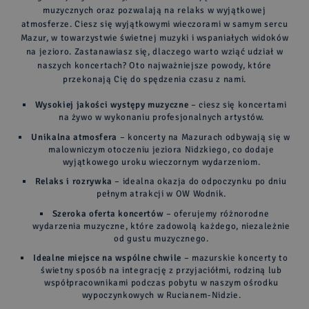
muzycznych oraz pozwalają na relaks w wyjątkowej
atmosferze. Ciesz się wyjątkowymi wieczorami w samym sercu
Mazur, w towarzystwie świetnej muzyki i wspaniałych widoków
na jezioro. Zastanawiasz się, dlaczego warto wziąć udział w
naszych koncertach? Oto najważniejsze powody, które
przekonają Cię do spędzenia czasu z nami.
Wysokiej jakości występy muzyczne
– ciesz się koncertami
na żywo w wykonaniu profesjonalnych artystów.
Unikalna atmosfera
– koncerty na Mazurach odbywają się w
malowniczym otoczeniu jeziora Nidzkiego, co dodaje
wyjątkowego uroku wieczornym wydarzeniom.
Relaks i rozrywka
– idealna okazja do odpoczynku po dniu
pełnym atrakcji w OW Wodnik.
Szeroka oferta koncertów
– oferujemy różnorodne
wydarzenia muzyczne, które zadowolą każdego, niezależnie
od gustu muzycznego.
Idealne miejsce na wspólne chwile
– mazurskie koncerty to
świetny sposób na integrację z przyjaciółmi, rodziną lub
współpracownikami podczas pobytu w naszym ośrodku
wypoczynkowych w Rucianem-Nidzie.