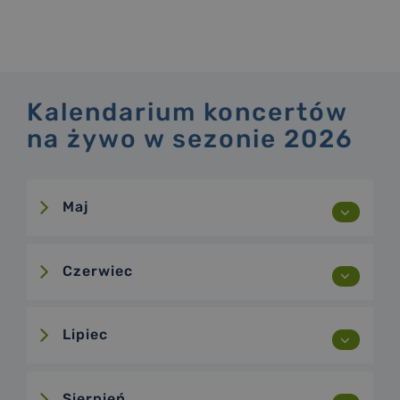
Kalendarium koncertów
na żywo w sezonie 2026
Maj
Czerwiec
2 maja HUH BOSMANA
Lipiec
4 czerwca MARTINZ BAND
12 czerwca MARTINZ BAND
Sierpień
20 czerwca GED