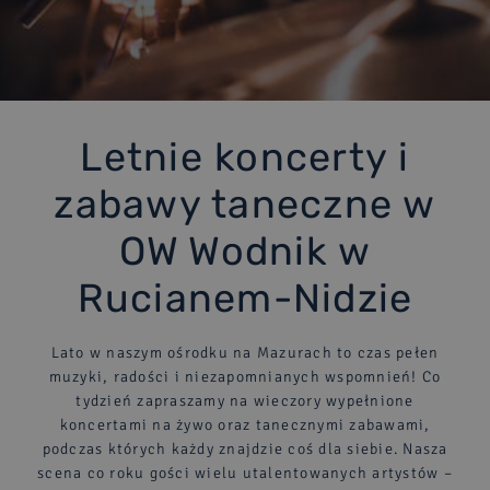
PRZYSTAŃ
PORT JACHTOWY
WYPOŻYCZALNIA
SPRZĘTU WODNEGO
Letnie koncerty i
TAWERNA DUCH PUSZCZY
zabawy taneczne w
MENU I ORGANIZACJA IMPREZ
OW Wodnik w
DLA RODZIN
WYPOCZYNEK Z DZIEĆMI
Rucianem-Nidzie
DLA BIZNESU
EVENTY I SPOTKANIA FIRMOWE
Lato w naszym ośrodku na Mazurach to czas pełen
DLA SZKÓŁ
muzyki, radości i niezapomnianych wspomnień! Co
KOLONIE I OBOZY
tydzień zapraszamy na wieczory wypełnione
koncertami na żywo oraz tanecznymi zabawami,
podczas których każdy znajdzie coś dla siebie. Nasza
scena co roku gości wielu utalentowanych artystów –