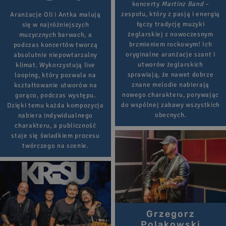
koncerty
Martinz Band
–
zespołu, który z pasją i energią
Aranżacje Oli i Antka malują
łączy tradycję muzyki
się w najróżniejszych
żeglarskiej z nowoczesnym
muzycznych barwach, a
brzmieniem rockowym! Ich
podczas koncertów tworzą
oryginalne aranżacje szant i
absolutnie niepowtarzalny
utworów żeglarskich
klimat. Wykorzystują live
sprawiają, że nawet dobrze
looping, który pozwala na
znane melodie nabierają
kształtowanie utworów na
nowego charakteru, porywając
gorąco, podczas występu.
do wspólnej zabawy wszystkich
Dzięki temu każda kompozycja
obecnych.
nabiera indywidualnego
charakteru, a publiczność
staje się świadkiem procesu
twórczego na scenie.
Grzegorz
Polakowski