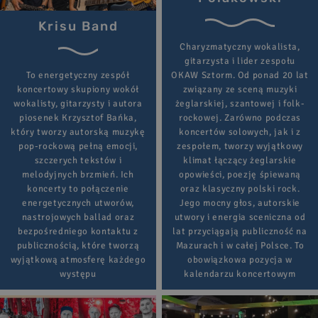
Krisu Band
Charyzmatyczny wokalista,
gitarzysta i lider zespołu
To energetyczny zespół
OKAW Sztorm. Od ponad 20 lat
koncertowy skupiony wokół
związany ze sceną muzyki
wokalisty, gitarzysty i autora
żeglarskiej, szantowej i folk-
piosenek Krzysztof Bańka,
rockowej. Zarówno podczas
który tworzy autorską muzykę
koncertów solowych, jak i z
pop-rockową pełną emocji,
zespołem, tworzy wyjątkowy
szczerych tekstów i
klimat łączący żeglarskie
melodyjnych brzmień. Ich
opowieści, poezję śpiewaną
koncerty to połączenie
oraz klasyczny polski rock.
energetycznych utworów,
Jego mocny głos, autorskie
nastrojowych ballad oraz
utwory i energia sceniczna od
bezpośredniego kontaktu z
lat przyciągają publiczność na
publicznością, które tworzą
Mazurach i w całej Polsce. To
wyjątkową atmosferę każdego
obowiązkowa pozycja w
występu
kalendarzu koncertowym