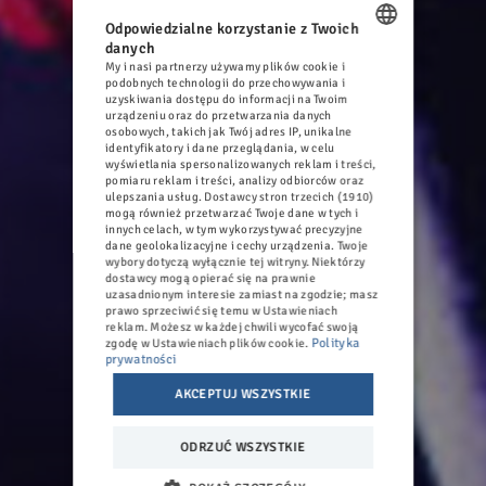
Odpowiedzialne korzystanie z Twoich
danych
My i nasi partnerzy używamy plików cookie i
POLISH
podobnych technologii do przechowywania i
uzyskiwania dostępu do informacji na Twoim
ENGLISH
urządzeniu oraz do przetwarzania danych
osobowych, takich jak Twój adres IP, unikalne
GERMAN
identyfikatory i dane przeglądania, w celu
wyświetlania spersonalizowanych reklam i treści,
pomiaru reklam i treści, analizy odbiorców oraz
CZECH
ulepszania usług.
Dostawcy stron trzecich (1910)
mogą również przetwarzać Twoje dane w tych i
innych celach, w tym wykorzystywać precyzyjne
dane geolokalizacyjne i cechy urządzenia. Twoje
wybory dotyczą wyłącznie tej witryny. Niektórzy
dostawcy mogą opierać się na prawnie
uzasadnionym interesie zamiast na zgodzie; masz
prawo sprzeciwić się temu w
Ustawieniach
reklam
. Możesz w każdej chwili wycofać swoją
Polityka
zgodę w
Ustawieniach plików cookie
.
prywatności
AKCEPTUJ WSZYSTKIE
ODRZUĆ WSZYSTKIE