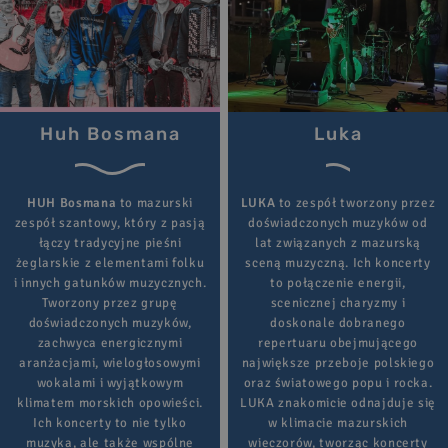
Huh Bosmana
Luka
HUH Bosmana
to mazurski
LUKA
to zespół tworzony przez
zespół szantowy, który z pasją
doświadczonych muzyków od
łączy tradycyjne pieśni
lat związanych z mazurską
żeglarskie z elementami folku
sceną muzyczną. Ich koncerty
i innych gatunków muzycznych.
to połączenie energii,
Tworzony przez grupę
scenicznej charyzmy i
doświadczonych muzyków,
doskonale dobranego
zachwyca energicznymi
repertuaru obejmującego
aranżacjami, wielogłosowymi
największe przeboje polskiego
wokalami i wyjątkowym
oraz światowego popu i rocka.
klimatem morskich opowieści.
LUKA znakomicie odnajduje się
Ich koncerty to nie tylko
w klimacie mazurskich
muzyka, ale także wspólne
wieczorów, tworząc koncerty