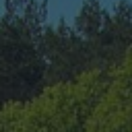
PRZYSTAŃ
PORT JACHTOWY
WYPOŻYCZALNIA
SPRZĘTU WODNEGO
TAWERNA DUCH PUSZCZY
MENU I ORGANIZACJA IMPREZ
DLA RODZIN
WYPOCZYNEK Z DZIEĆMI
DLA BIZNESU
EVENTY I SPOTKANIA FIRMOWE
DLA SZKÓŁ
KOLONIE I OBOZY