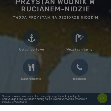
PRZYSTAŃ WODNIK W
RUCIANEM-NIDZIE
TWOJA PRZYSTAŃ NA JEZIORZE NIDZKIM
Usługi portowe
Węzeł sanitarny
Gastronomia
Bosman
Strona używa cookies w celach statystycznych i funkcjonalnych.
OK
Korzystając z niej wyrażasz zgodę na ich wykorzystywanie, zgodnie z
polityką prywatności
.