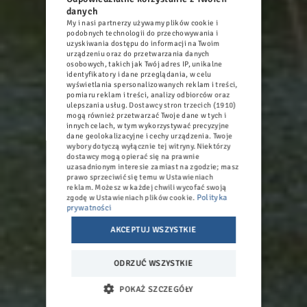
danych
My i nasi partnerzy używamy plików cookie i
POLISH
podobnych technologii do przechowywania i
uzyskiwania dostępu do informacji na Twoim
ENGLISH
urządzeniu oraz do przetwarzania danych
osobowych, takich jak Twój adres IP, unikalne
GERMAN
identyfikatory i dane przeglądania, w celu
wyświetlania spersonalizowanych reklam i treści,
pomiaru reklam i treści, analizy odbiorców oraz
CZECH
ulepszania usług.
Dostawcy stron trzecich (1910)
mogą również przetwarzać Twoje dane w tych i
innych celach, w tym wykorzystywać precyzyjne
dane geolokalizacyjne i cechy urządzenia. Twoje
wybory dotyczą wyłącznie tej witryny. Niektórzy
dostawcy mogą opierać się na prawnie
uzasadnionym interesie zamiast na zgodzie; masz
prawo sprzeciwić się temu w
Ustawieniach
reklam
. Możesz w każdej chwili wycofać swoją
Polityka
zgodę w
Ustawieniach plików cookie
.
prywatności
AKCEPTUJ WSZYSTKIE
ODRZUĆ WSZYSTKIE
POKAŻ SZCZEGÓŁY