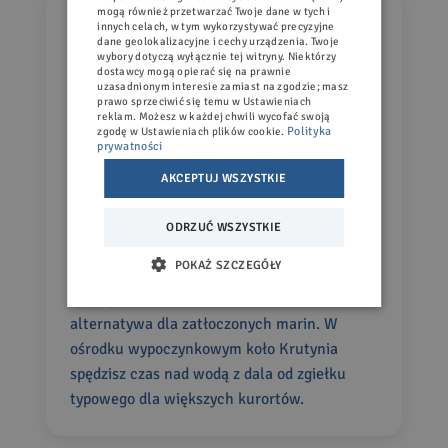
mogą również przetwarzać Twoje dane w tych i
Wypożyczalnie sprzętu wodnego –
innych celach, w tym wykorzystywać precyzyjne
dane geolokalizacyjne i cechy urządzenia. Twoje
aktywnie na wodach Mazur
wybory dotyczą wyłącznie tej witryny. Niektórzy
dostawcy mogą opierać się na prawnie
uzasadnionym interesie zamiast na zgodzie; masz
W naszym ośrodku Wodnik w Rucianem-
prawo sprzeciwić się temu w
Ustawieniach
reklam
. Możesz w każdej chwili wycofać swoją
Nidzie możesz skorzystać z szerokiej oferty
Polityka
zgodę w
Ustawieniach plików cookie
.
wypożyczalni sprzętu wodnego. Niezależnie
prywatności
od tego, czy chcesz spędzić popołudnie w
AKCEPTUJ WSZYSTKIE
kajaku, popływać na desce SUP, czy
wypożyczyć łódź motorową – mamy
ODRZUĆ WSZYSTKIE
wszystko, czego potrzebujesz.
POKAŻ SZCZEGÓŁY
Nasza przystań nad Jeziorem Nidzkim jest
spokojna i komfortowa – to świetna
alternatywa dla zatłoczonych marin. W
ośrodku wypoczynkowym koło Krutynia
spędzisz czas nad wodą z dala od zgiełku
typowego dla większych kurortów.