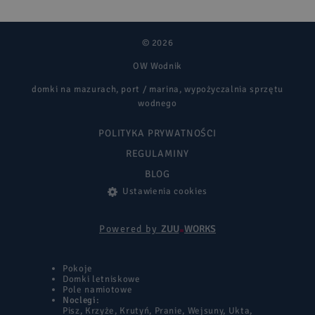
© 2026
OW Wodnik
domki na mazurach, port / marina, wypożyczalnia sprzętu
wodnego
POLITYKA PRYWATNOŚCI
REGULAMINY
BLOG
Ustawienia cookies
Powered by
ZUU
WORKS
Pokoje
Domki letniskowe
Pole namiotowe
Noclegi:
Pisz
,
Krzyże
,
Krutyń
,
Pranie
,
Wejsuny
,
Ukta,