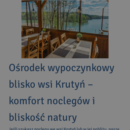
Ośrodek wypoczynkowy
blisko wsi Krutyń –
komfort noclegów i
bliskość natury
Jeśli szukasz noclegu we wsi Krutyń lub w jej pobliżu, nasze