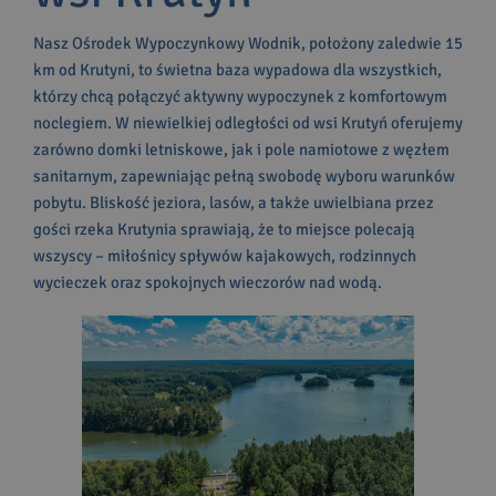
PRZYSTAŃ
Nasz Ośrodek Wypoczynkowy Wodnik, położony zaledwie 15
PORT JACHTOWY
km od Krutyni, to świetna baza wypadowa dla wszystkich,
którzy chcą połączyć aktywny wypoczynek z komfortowym
WYPOŻYCZALNIA
noclegiem. W niewielkiej odległości od wsi Krutyń oferujemy
SPRZĘTU WODNEGO
zarówno domki letniskowe, jak i pole namiotowe z węzłem
TAWERNA DUCH PUSZCZY
sanitarnym, zapewniając pełną swobodę wyboru warunków
MENU I ORGANIZACJA IMPREZ
pobytu. Bliskość jeziora, lasów, a także uwielbiana przez
gości rzeka Krutynia sprawiają, że to miejsce polecają
DLA RODZIN
wszyscy – miłośnicy spływów kajakowych, rodzinnych
WYPOCZYNEK Z DZIEĆMI
wycieczek oraz spokojnych wieczorów nad wodą.
DLA BIZNESU
EVENTY I SPOTKANIA FIRMOWE
DLA SZKÓŁ
KOLONIE I OBOZY